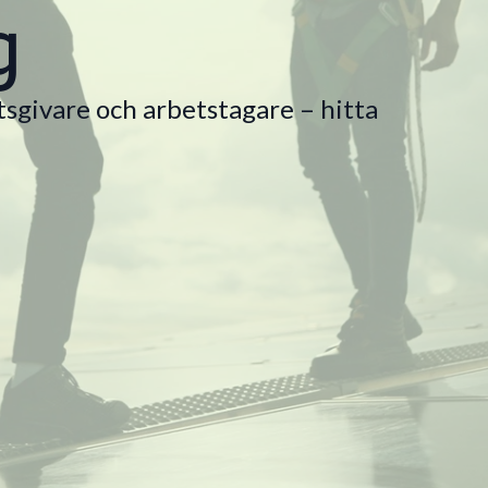
g
givare och arbetstagare – hitta